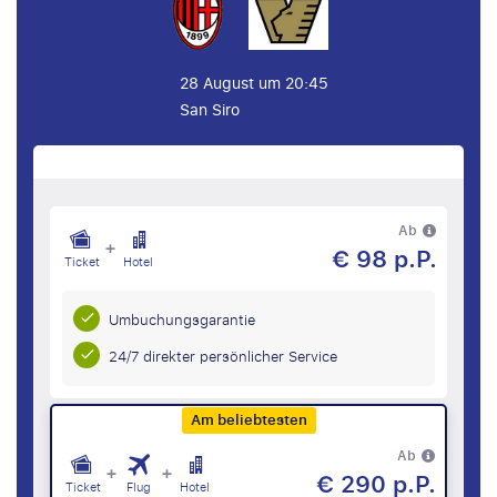
28 August um 20:45
San Siro
Ab
+
€ 98 p.P.
Ticket
Hotel
Umbuchungsgarantie
24/7 direkter persönlicher Service
Am beliebtesten
Ab
+
+
€ 290 p.P.
Ticket
Flug
Hotel