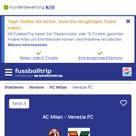
9/10
Kundenbewertung
Tipp! Stellen Sie sicher, dass Sie ein gültiges Ticket
haben.
Mit FussballTrip haben Sie "Papiertickets" oder "E-Tickets" garantiert.
Andere Arten von Eintrittskarten können viele Probleme verursachen.
Weitere Informationen.
Papier- oder E-Tickets
Eine sorgenlose Erfahrung
Startseite
Vereine
AC Milan
Venezia FC
/
/
/
Serie A
AC Milan - Venezia FC