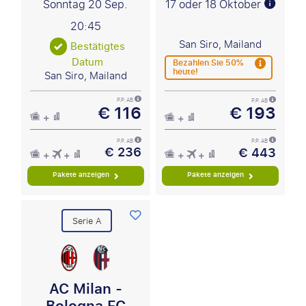
Sonntag 20 Sep.
17 oder 18 Oktober
20:45
San Siro, Mailand
Bestätigtes
Datum
Bezahlen Sie 50%
heute!
San Siro, Mailand
P.P. AB
P.P. AB
€ 116
€ 193
P.P. AB
P.P. AB
€ 236
€ 443
Pakete anzeigen
Pakete anzeigen
Serie A
AC Milan -
Bologna FC