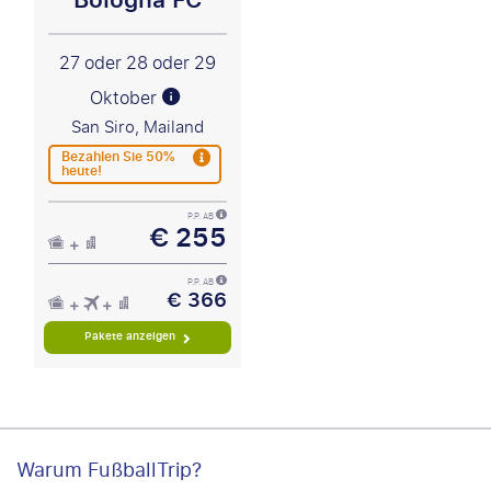
27 oder 28 oder 29
Oktober
San Siro, Mailand
Bezahlen Sie 50%
heute!
P.P. AB
€ 255
P.P. AB
€ 366
Pakete anzeigen
Warum FußballTrip?