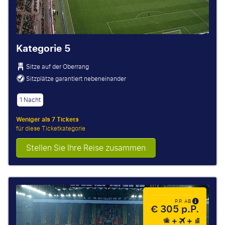
Kategorie 5
Sitze auf der Oberrang
Sitzplätze garantiert nebeneinander
1 Nacht
Weniger als 7 Tickets
für diese Ticketkategorie
Stellen Sie Ihre Reise zusammen
P.P. AB
€ 305 p.P.