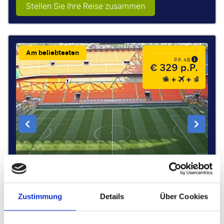
Stellen Sie Ihre Reise zusammen
Am beliebtesten
P.P. AB
€ 329 p.P.
Zustimmung
Details
Über Cookies
Kategorie 3