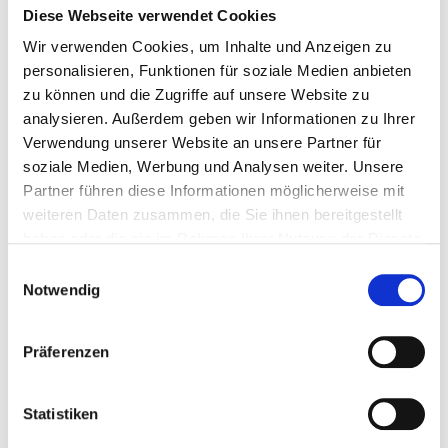
Sitze auf der Längsseite, Mittelrang
Diese Webseite verwendet Cookies
Sitzplätze garantiert nebeneinander
Wir verwenden Cookies, um Inhalte und Anzeigen zu
personalisieren, Funktionen für soziale Medien anbieten
1 Nacht
zu können und die Zugriffe auf unsere Website zu
analysieren. Außerdem geben wir Informationen zu Ihrer
Weniger als 6 Tickets
für diese Ticketkategorie
Verwendung unserer Website an unsere Partner für
soziale Medien, Werbung und Analysen weiter. Unsere
Stellen Sie Ihre Reise zusammen
Partner führen diese Informationen möglicherweise mit
weiteren Daten zusammen, die Sie ihnen bereitgestellt
haben oder die sie im Rahmen Ihrer Nutzung der Dienste
gesammelt haben.
Einwilligungsauswahl
P.P. AB
Notwendig
€ 453 p.P.
Präferenzen
Statistiken