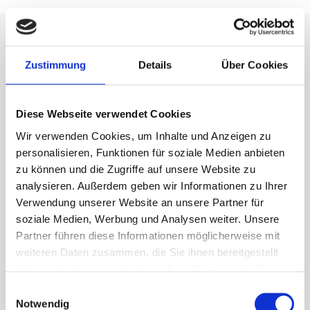
Buchen Sie Ihre nächste
Zustimmung
Details
Über Cookies
Fußballreise
in einigen
wenigen Schritten
Diese Webseite verwendet Cookies
Es ist völlig einfach, Ihre Fußballreise online zu
Wir verwenden Cookies, um Inhalte und Anzeigen zu
buchen
personalisieren, Funktionen für soziale Medien anbieten
zu können und die Zugriffe auf unsere Website zu
Wählen Sie Ihre Fußballreise aus
analysieren. Außerdem geben wir Informationen zu Ihrer
Verwendung unserer Website an unsere Partner für
soziale Medien, Werbung und Analysen weiter. Unsere
Partner führen diese Informationen möglicherweise mit
weiteren Daten zusammen, die Sie ihnen bereitgestellt
Wählen Sie Ihr Team
- wählen Sie das Spiel aus, das Sie
haben oder die sie im Rahmen Ihrer Nutzung der Dienste
live sehen möchten.
gesammelt haben.
Einwilligungsauswahl
Notwendig