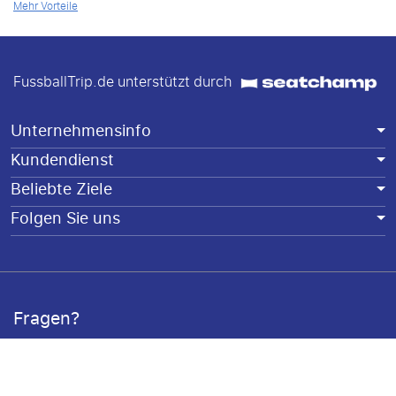
Mehr Vorteile
FussballTrip.de unterstützt durch
Unternehmensinfo
Kundendienst
Beliebte Ziele
Folgen Sie uns
Fragen?
Wir freuen uns Ihnen helfen zu können. Sie erreichen uns
telefonisch über Tel: 032 211 122021 (Mo-Fr 09.00-17.00 Uhr)
oder schicken Sie uns eine E-Mail an:
info@fussballtrip.de