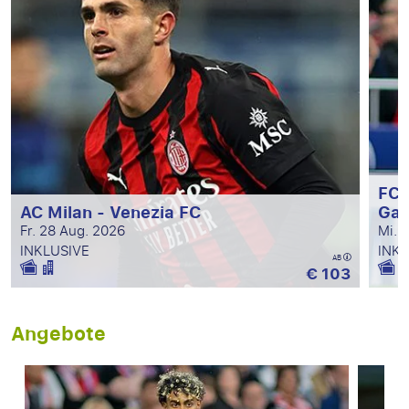
FC 
AC Milan - Venezia FC
Ga
Fr. 28 Aug. 2026
Mi. 
INKLUSIVE
INKL
AB
€ 103
Angebote