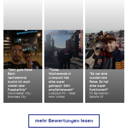
“Sehr gute Reise
“Tolles
Beim
Wochenende in
“Es war eine
nächstenmal
Liverpool! Hat
wundervolle
buche ich auch
alles super
Reise. Es hat
wieder über
geklappt. Sehr
alles super
Fussballtrip”
empfehlenswert”
funktioniert!”
Manchester City -
Liverpool FC - West
FC Barcelona -
Swansea City
Ham United
Getafe CF
mehr Bewertungen lesen