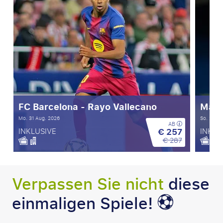
FC Barcelona - Rayo Vallecano
Manc
Mo. 31 Aug. 2026
So. 23 Au
AB
€ 257
INKLUSIVE
INKLU
€ 287
Verpassen Sie nicht
diese
einmaligen Spiele!