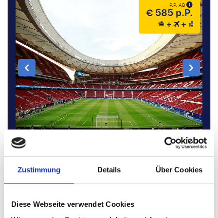
P.P. AB
€ 585 p.P.
Kategorie 2
Zustimmung
Details
Über Cookies
Sitze auf der Kurzseite, Unter- oder Mittelrang
2 Nächte
Diese Webseite verwendet Cookies