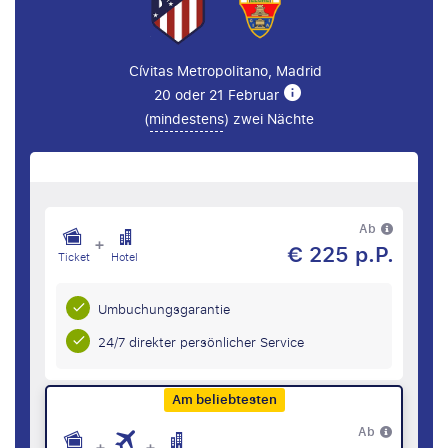
Cívitas Metropolitano, Madrid
20 oder 21 Februar
(
mindestens
) zwei Nächte
Ab
+
€ 225 p.P.
Ticket
Hotel
Umbuchungsgarantie
24/7 direkter persönlicher Service
Am beliebtesten
Ab
+
+