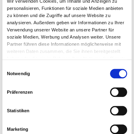
Stellen Sie Ihre Reise zusammen
Wir verwenden Cookies, um Inhalte und Anzeigen zu
personalisieren, Funktionen für soziale Medien anbieten
zu können und die Zugriffe auf unsere Website zu
analysieren. Außerdem geben wir Informationen zu Ihrer
Verwendung unserer Website an unsere Partner für
P.P. AB
€ 693 p.P.
soziale Medien, Werbung und Analysen weiter. Unsere
Partner führen diese Informationen möglicherweise mit
weiteren Daten zusammen, die Sie ihnen bereitgestellt
haben oder die sie im Rahmen Ihrer Nutzung der Dienste
gesammelt haben.
Einwilligungsauswahl
Notwendig
Präferenzen
Statistiken
Kategorie 1
Marketing