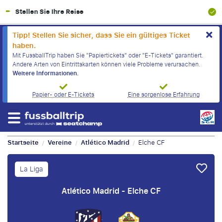
100% Finanzielle Absicherung
Tipp! Stellen Sie sicher, dass Sie ein gültiges Ticket
haben.
Mit FussballTrip haben Sie "Papiertickets" oder "E-Tickets" garantiert.
Andere Arten von Eintrittskarten können viele Probleme verursachen.
Weitere Informationen.
Papier- oder E-Tickets
Eine sorgenlose Erfahrung
Startseite
Vereine
Atlético Madrid
Elche CF
/
/
/
La Liga
Atlético Madrid - Elche CF