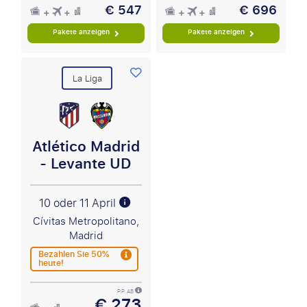
€ 547
€ 696
Pakete anzeigen
Pakete anzeigen
La Liga
Atlético Madrid
- Levante UD
10 oder 11 April
Cívitas Metropolitano,
Madrid
Bezahlen Sie 50%
heute!
P.P. AB
€ 273