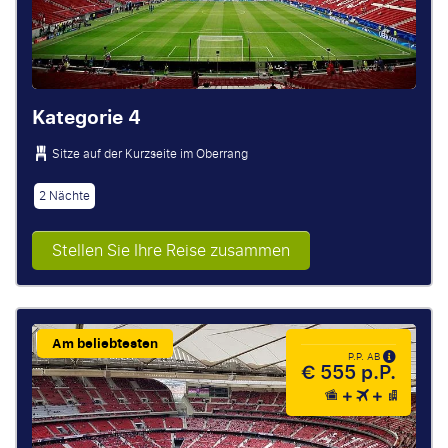
Kategorie 4
Sitze auf der Kurzseite im Oberrang
2 Nächte
Stellen Sie Ihre Reise zusammen
Am beliebtesten
P.P. AB
€ 555 p.P.