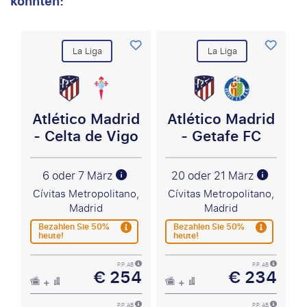
könnten:
La Liga
La Liga
Atlético Madrid
Atlético Madrid
- Celta de Vigo
- Getafe FC
6 oder 7 März
20 oder 21 März
Cívitas Metropolitano,
Cívitas Metropolitano,
Madrid
Madrid
Bezahlen Sie 50%
Bezahlen Sie 50%
heute!
heute!
P.P. AB
P.P. AB
€ 254
€ 234
P.P. AB
P.P. AB