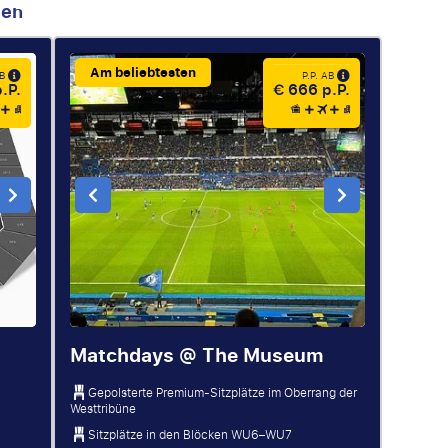
men
Am beliebtesten
AB
P.P. AB
.P.
€ 666 p.P.
Matchdays @ The Museum
Gepolsterte Premium-Sitzplätze im Oberrang der
Westtribüne
Sitzplätze in den Blöcken WU6–WU7