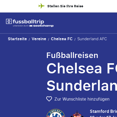
Stellen Sie Ihre Reise
Startseite
Vereine
Chelsea FC
Sunderland AFC
/
/
/
Fußballreisen
Chelsea F
Sunderla
Zur Wunschliste hinzufügen
Stamford Br