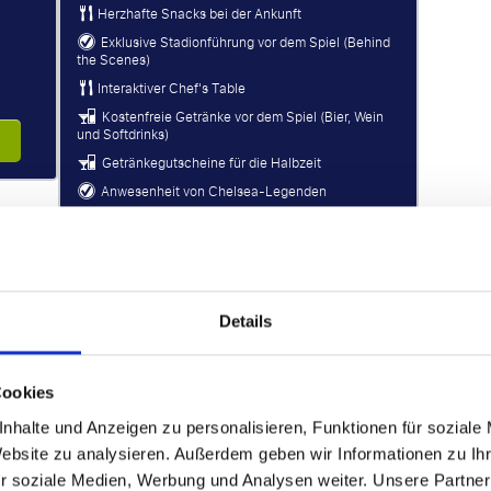
Herzhafte Snacks bei der Ankunft
Exklusive Stadionführung vor dem Spiel (Behind
the Scenes)
Interaktiver Chef's Table
Kostenfreie Getränke vor dem Spiel (Bier, Wein
und Softdrinks)
Getränkegutscheine für die Halbzeit
Anwesenheit von Chelsea-Legenden
Offizielles Spieltagsprogramm
Zugang 5 Stunden vor dem Anpfiff (kein Zugang
nach dem Spiel)
Details
Cookies
nhalte und Anzeigen zu personalisieren, Funktionen für soziale
Website zu analysieren. Außerdem geben wir Informationen zu I
r soziale Medien, Werbung und Analysen weiter. Unsere Partner