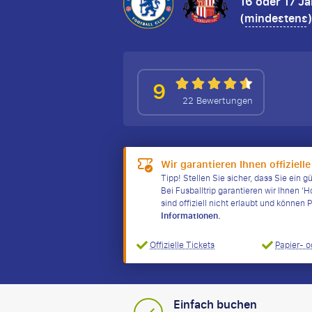
16 oder 17 J
(
mindestens
9
22 Bewertungen
Wir garantieren Ihnen offizielle
Tipp! Stellen Sie sicher, dass Sie ein g
Bei Fusballtrip garantieren wir Ihnen ‘H
sind offiziell nicht erlaubt und könne
Informationen.
Offizielle Tickets
Papier- o
Einfach buchen