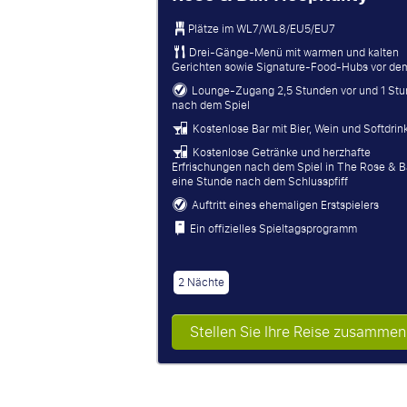
Plätze im
WL7/WL8/EU5/EU7
Drei-Gänge-Menü mit warmen und kalten
Gerichten sowie Signature-Food-Hubs vor dem
Lounge-Zugang 2,5 Stunden vor und 1 St
nach dem Spiel
Kostenlose Bar mit Bier, Wein und Softdrin
Kostenlose Getränke und herzhafte
Erfrischungen nach dem Spiel in The Rose & Ba
eine Stunde nach dem Schlusspfiff
Auftritt eines ehemaligen Erstspielers
Ein offizielles Spieltagsprogramm
2 Nächte
Stellen Sie Ihre Reise zusammen