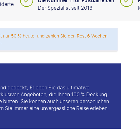
Die Nummer 1 für Fußballreisen
iderte
Der Spezialist seit 2013
mit nur 50 % heute, und zahlen Sie den Rest 6 Wochen
.
nd gedeckt, Erleben Sie das ultimative
xklusiven Angeboten, die Ihnen 100 % Deckung
ge bieten. Sie können auch unseren persönlichen
 Sie immer eine unvergessliche Reise erleben.