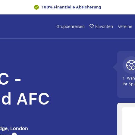
100% Finanzielle Absicherung
Gruppenreisen
Favoriten
Vereine
C -
1. Wäh
Ihr Spi
nd AFC
idge, London