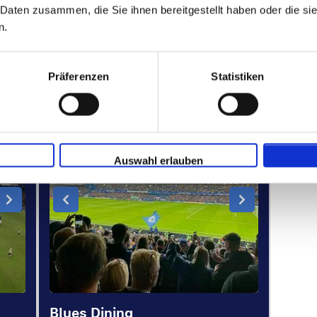
 Daten zusammen, die Sie ihnen bereitgestellt haben oder die s
2 Nächte
n.
Stellen Sie Ihre Reise zusammen
Präferenzen
Statistiken
AB
P.P. AB
.P.
€ 780 p.P.
Auswahl erlauben
Blues Dining