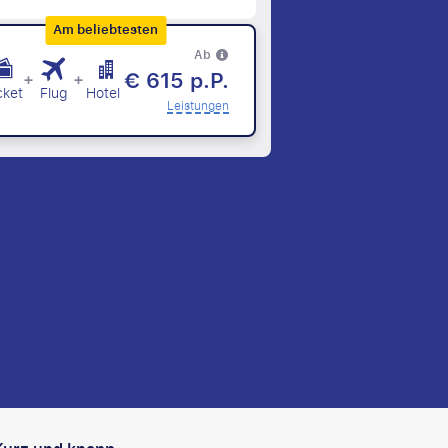
Am beliebtesten
Ab
€ 615 p.P.
+
+
cket
Flug
Hotel
Leistungen