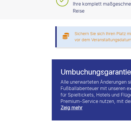
Ihre komplett maßgeschne
Reise
Sichern Sie sich Ihren Platz 
vor dem Veranstaltungsdatum
Umbuchungsgarantie
Alle unerwarteten Änderungen si
Fußballabenteuer mit unseren e
für Spieltickets, Hotels und Flü
Premium-Service nutzen, mit dem
Zeig mehr