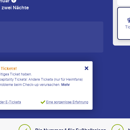
anuar
) zwei Nächte
Ti
 Tickets!
ültiges Ticket haben.
ospitality Tickets’. Andere Tickets (nur für Heimfans)
n Probleme beim Check-up verursachen.
Mehr
Eine sorgenlose Erfahrung
der E-Tickets