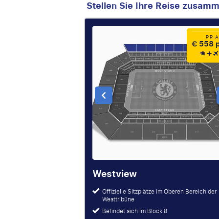
Stellen Sie Ihre Reise zusam
P.P. 
€ 558 p
Westview
Offizielle Sitzplätze im Oberen Bereich der
Westtribüne
Befindet sich im Block 8