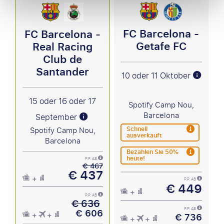
FC Barcelona -
FC Barcelona -
Getafe FC
Real Racing
Club de
Santander
10 oder 11 Oktober
15 oder 16 oder 17
Spotify Camp Nou,
Barcelona
September
Schnell
Spotify Camp Nou,
ausverkauft
Barcelona
Bezahlen Sie 50%
heute!
P.P. AB
€ 467
€ 437
P.P. AB
€ 449
P.P. AB
€ 636
€ 606
P.P. AB
€ 736