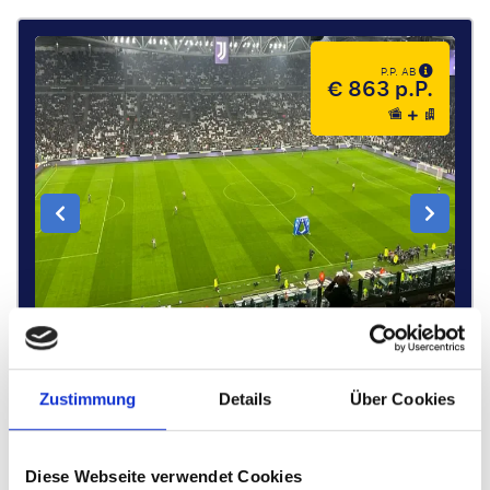
P.P. AB
€ 863 p.P.
Zustimmung
Details
Über Cookies
Club Omar Sivori Hospitality
Offizielle Tickets
Lounge-Zugang
Diese Webseite verwendet Cookies