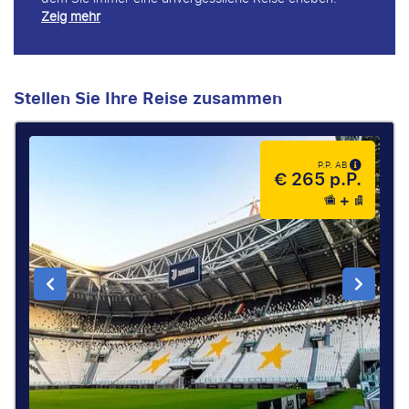
Zeig mehr
Stellen Sie Ihre Reise zusammen
P.P. AB
€ 265 p.P.