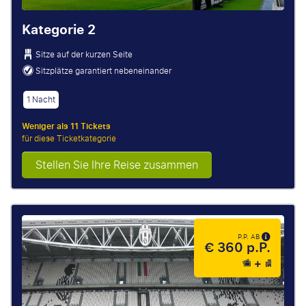
Kategorie 2
Sitze auf der kurzen Seite
Sitzplätze garantiert nebeneinander
1 Nacht
Weniger als 11 Tickets
für diese Ticketkategorie
Stellen Sie Ihre Reise zusammen
P.P. AB
€ 360 p.P.