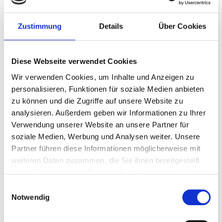
Gastfreundschaft vor und nach dem Spiel
Frisch zubereitetes 2-Gänge-Warmbuffet des Küchenchefs
Zustimmung
Details
Über Cookies
Kostenloses Getränk (Bier, Wein oder Erfrischungsgetränk)
Spielprogramm
Diese Webseite verwendet Cookies
Wir verwenden Cookies, um Inhalte und Anzeigen zu
personalisieren, Funktionen für soziale Medien anbieten
2 Nächte
zu können und die Zugriffe auf unsere Website zu
analysieren. Außerdem geben wir Informationen zu Ihrer
Weniger als 11 Tickets
für diese Ticketkategorie
Verwendung unserer Website an unsere Partner für
soziale Medien, Werbung und Analysen weiter. Unsere
Stellen Sie Ihre Reise zusammen
Partner führen diese Informationen möglicherweise mit
weiteren Daten zusammen, die Sie ihnen bereitgestellt
haben oder die sie im Rahmen Ihrer Nutzung der Dienste
gesammelt haben.
Einwilligungsauswahl
P.P. AB
Notwendig
€ 1030 p.P.