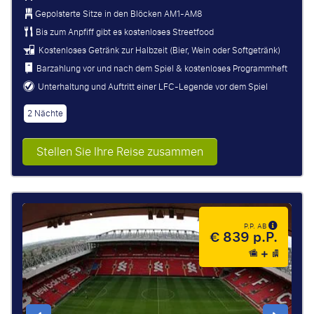
Gepolsterte Sitze in den Blöcken AM1-AM8
Bis zum Anpfiff gibt es kostenloses Streetfood
Kostenloses Getränk zur Halbzeit (Bier, Wein oder Softgetränk)
Barzahlung vor und nach dem Spiel & kostenloses Programmheft
Unterhaltung und Auftritt einer LFC-Legende vor dem Spiel
2 Nächte
Stellen Sie Ihre Reise zusammen
P.P. AB
€ 839 p.P.