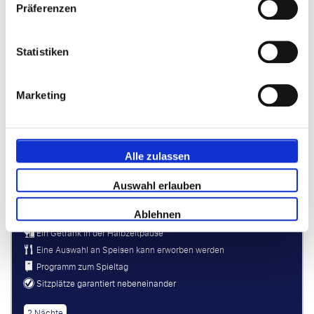
Präferenzen
Statistiken
Marketing
Alle zulassen
Beat Lounge
Auswahl erlauben
Sitze auf der Längsseite, Haupttribüne in Block L11, L12, L15, L16
Ablehnen
unterster Rang
Ein Getränk in der Halbzeitpause
Eine Auswahl an Speisen kann erworben werden
Programm zum Spieltag
Sitzplätze garantiert nebeneinander
2 Nächte