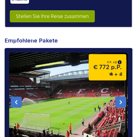
Stellen Sie Ihre Reise zusammen
Empfohlene Pakete
P.P. AB
€ 772 p.P.