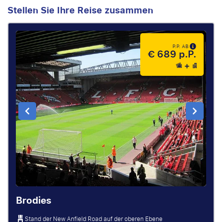
Stellen Sie Ihre Reise zusammen
P.P. AB
€ 689 p.P.
Brodies
Stand der New Anfield Road auf der oberen Ebene