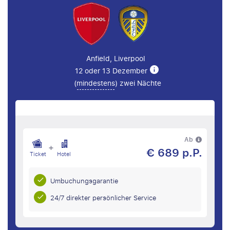
Anfield, Liverpool
12 oder 13 Dezember
(
mindestens
) zwei Nächte
Ab
+
€ 689 p.P.
Ticket
Hotel
Umbuchungsgarantie
24/7 direkter persönlicher Service