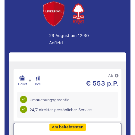
29 August um 12:30
Anfield
Ab
+
€ 553 p.P.
Ticket
Hotel
Umbuchungsgarantie
24/7 direkter persönlicher Service
Am beliebtesten