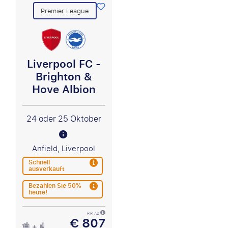
Premier League
Liverpool FC -
Brighton &
Hove Albion
24 oder 25 Oktober
Anfield, Liverpool
Schnell
ausverkauft
Bezahlen Sie 50%
heute!
P.P. AB
€ 807