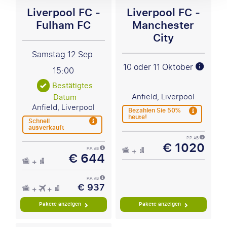
Liverpool FC -
Liverpool FC -
Fulham FC
Manchester
City
Samstag 12 Sep.
10 oder 11 Oktober
15:00
Bestätigtes
Anfield, Liverpool
Datum
Anfield, Liverpool
Bezahlen Sie 50%
heute!
Schnell
ausverkauft
P.P. AB
€ 1020
P.P. AB
€ 644
P.P. AB
€ 937
Pakete anzeigen
Pakete anzeigen