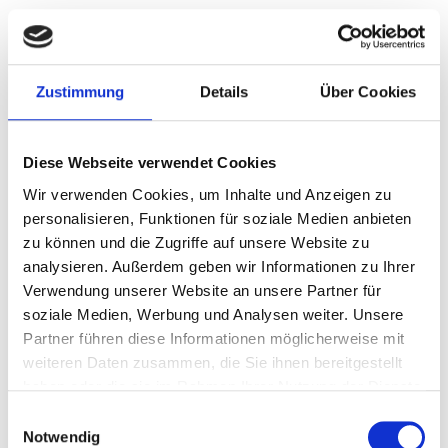
Empfohlene Pakete
Zustimmung
Details
Über Cookies
P.P. AB
€ 1161 p.P.
€ 1211 p.P.
Diese Webseite verwendet Cookies
Wir verwenden Cookies, um Inhalte und Anzeigen zu
personalisieren, Funktionen für soziale Medien anbieten
zu können und die Zugriffe auf unsere Website zu
analysieren. Außerdem geben wir Informationen zu Ihrer
Verwendung unserer Website an unsere Partner für
soziale Medien, Werbung und Analysen weiter. Unsere
Partner führen diese Informationen möglicherweise mit
weiteren Daten zusammen, die Sie ihnen bereitgestellt
haben oder die sie im Rahmen Ihrer Nutzung der Dienste
Brodies
gesammelt haben.
Einwilligungsauswahl
Notwendig