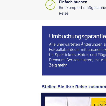
Einfach buchen
Ihre komplett maßgeschne
Reise
Umbuchungsgarantie
Alle unerwarteten Änderungen si
Fußballabenteuer mit unseren e
für Spieltickets, Hotels und Flü
Premium-Service nutzen, mit dem
Zeig mehr
Stellen Sie Ihre Reise zusam
P.P. 
€ 261 p