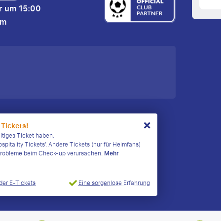
r um 15:00
um
 Tickets!
ültiges Ticket haben.
ospitality Tickets’. Andere Tickets (nur für Heimfans)
n Probleme beim Check-up verursachen.
Mehr
Eine sorgenlose Erfahrung
der E-Tickets