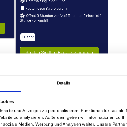
Unterhaltung in der Suite
Kostenloses Spielprogramm
Öffnet 3 Stunden vor Anpfiff. Letzter Einlass ist 1
Stunde vor Anpfiff
1 Nacht
Stellen Sie Ihre Reise zusammen
AB
P.P. AB
.P.
€ 343 p.P.
Details
Cookies
nhalte und Anzeigen zu personalisieren, Funktionen für soziale
Website zu analysieren. Außerdem geben wir Informationen zu I
r soziale Medien, Werbung und Analysen weiter. Unsere Partner