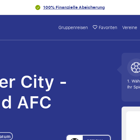
100% Finanzielle Absicherung
Gruppenreisen
Favoriten
Vereine
C
r City -
1. Wäh
Ihr Spi
nd AFC
Datum