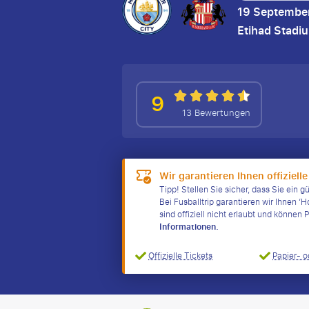
19 Septembe
Etihad Stadi
9
13 Bewertungen
Wir garantieren Ihnen offizielle
Tipp! Stellen Sie sicher, dass Sie ein g
Bei Fusballtrip garantieren wir Ihnen ‘H
sind offiziell nicht erlaubt und könne
Informationen.
Offizielle Tickets
Papier- o