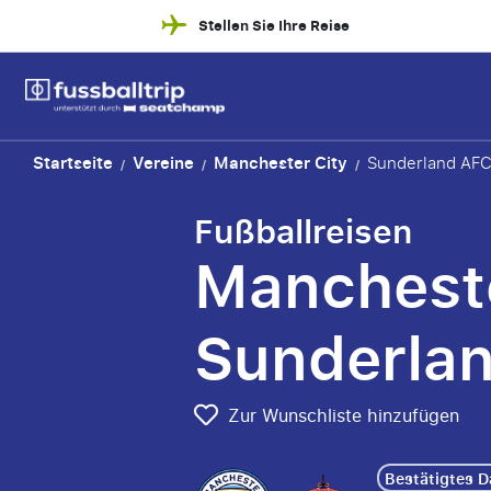
Stellen Sie Ihre Reise
Startseite
Vereine
Manchester City
Sunderland AF
/
/
/
Fußballreisen
Mancheste
Sunderla
Zur Wunschliste hinzufügen
Bestätigtes 