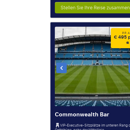
Stellen Sie Ihre Reise zusammen
P.P. 
€ 495 p
Commonwealth Bar
VIP-Executive-Sitzplätze im unteren Rang 