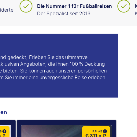
Die Nummer 1 für Fußballreisen
iderte
Der Spezialist seit 2013
nd gedeckt, Erleben Sie das ultimative
xklusiven Angeboten, die Ihnen 100 % Deckung
ge bieten. Sie können auch unseren persönlichen
 Sie immer eine unvergessliche Reise erleben.
men
AB
P.P. AB
.P.
€ 311 p.P.