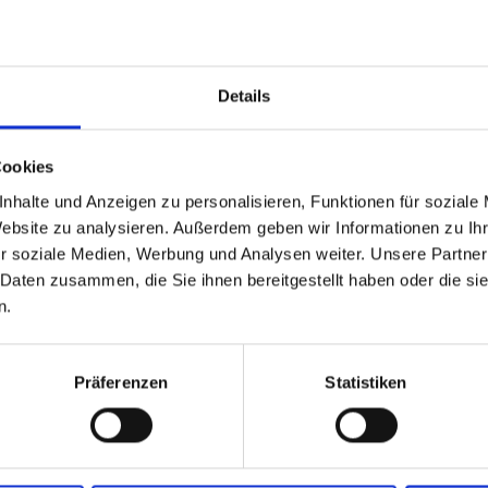
ford FC - Liverpool FC
 18 Oktober
Details
Community Stadium, London
en Sie 50% heute!
Cookies
nhalte und Anzeigen zu personalisieren, Funktionen für soziale
Website zu analysieren. Außerdem geben wir Informationen zu I
r soziale Medien, Werbung und Analysen weiter. Unsere Partner
 Daten zusammen, die Sie ihnen bereitgestellt haben oder die s
n.
ford FC - Nottingham Forest
ber oder 1 November
Präferenzen
Statistiken
Community Stadium, London
en Sie 50% heute!