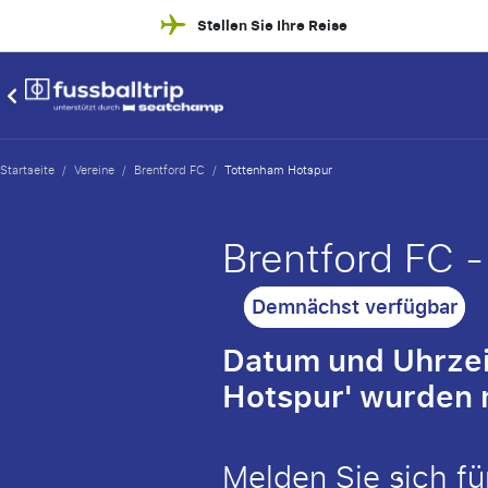
Stellen Sie Ihre Reise
Startseite
/
Vereine
/
Brentford FC
/
Tottenham Hotspur
Brentford FC 
Demnächst verfügbar
Datum und Uhrzeit
Hotspur' wurden 
Melden Sie sich fü