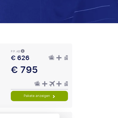
P.P. AB
€ 626
€ 795
Pakete anzeigen