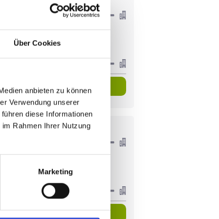
P.P. AB
€ 798
€ 1117
Über Cookies
Pakete anzeigen
 Medien anbieten zu können
hrer Verwendung unserer
 führen diese Informationen
ie im Rahmen Ihrer Nutzung
P.P. AB
€ 521
€ 680
Marketing
Pakete anzeigen