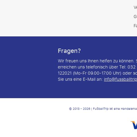
V
G
F
Fragen?
Wir freuen uns Ihnen helfen zu können. 
erreichen uns telefonisch über Tel: 032 
122021 (Mo-Fr 09.00-17.00 Uhr) oder s
Sie uns eine E-Mail an:
info@fussballtri
© 2013 - 2026 | FußballTrip ist eine Handelsm