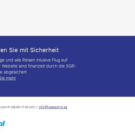
en Sie mit Sicherheit
üge und alle Reisen inlusive Flug auf
 Website sind finanziell durch die SGR-
ie abgesichert
Sie mehr
(Mo-Fr 09.00-17.00 Uhr) -
info@fussballtrip.de