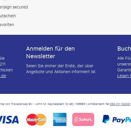
erisign secured
utschein
avoriten
Anmelden für den
Buch
Newsletter
Sie
Alle Fl
211
unserer
Seien Sie immer der Erste, der über
chicken
Garant
Angebote und Aktionen informiert ist.
p.de
Lesen 
arke von TravelGroep BV - John M. Keynesplein 12-46 | 1066EP | Amsterdam Tel
032 211 122021