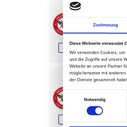
Brent
17 oder
Zustimmung
Gtech 
Bezahl
Diese Webseite verwendet 
Premier League
Wir verwenden Cookies, um I
und die Zugriffe auf unsere 
Website an unsere Partner fü
möglicherweise mit weiteren
der Dienste gesammelt habe
Brent
Einwilligungsauswahl
31 Okto
Notwendig
Gtech 
Bezahl
Premier League