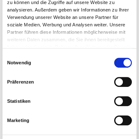
P.P. AB
zu können und die Zugriffe auf unsere Website zu
€ 1117
analysieren. Außerdem geben wir Informationen zu Ihrer
Verwendung unserer Website an unsere Partner für
soziale Medien, Werbung und Analysen weiter. Unsere
Pakete anzeigen
Partner führen diese Informationen möglicherweise mit
weiteren Daten zusammen, die Sie ihnen bereitgestellt
haben oder die sie im Rahmen Ihrer Nutzung der Dienste
gesammelt haben.
Einwilligungsauswahl
Notwendig
Premier League
Präferenzen
Statistiken
Brentford FC - Nottingham Forest
Marketing
31 Oktober oder 1 November