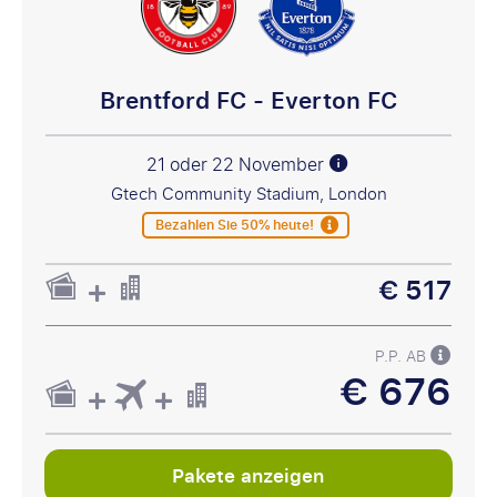
Brentford FC - Everton FC
21 oder 22 November
Gtech Community Stadium, London
Bezahlen Sie 50% heute!
€ 517
P.P. AB
€ 676
Pakete anzeigen