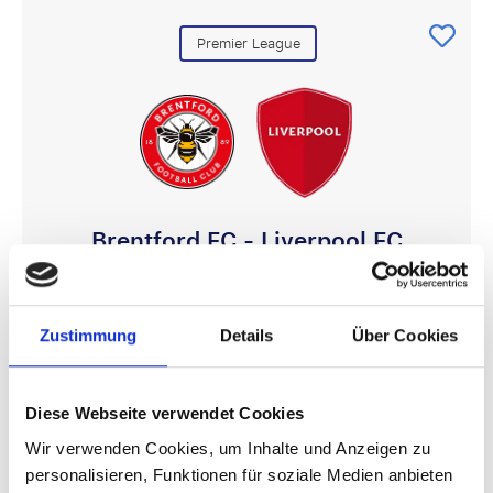
Premier League
Brentford FC - Liverpool FC
17 oder 18 Oktober
Gtech Community Stadium, London
Zustimmung
Details
Über Cookies
Bezahlen Sie 50% heute!
Diese Webseite verwendet Cookies
€ 798
Wir verwenden Cookies, um Inhalte und Anzeigen zu
personalisieren, Funktionen für soziale Medien anbieten