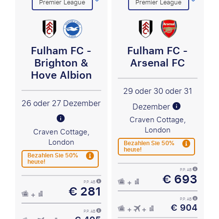
Premier League
Premier League
Fulham FC -
Fulham FC -
Brighton &
Arsenal FC
Hove Albion
29 oder 30 oder 31
26 oder 27 Dezember
Dezember
Craven Cottage,
London
Craven Cottage,
London
Bezahlen Sie 50%
heute!
Bezahlen Sie 50%
heute!
P.P. AB
€ 693
P.P. AB
€ 281
P.P. AB
€ 904
P.P. AB