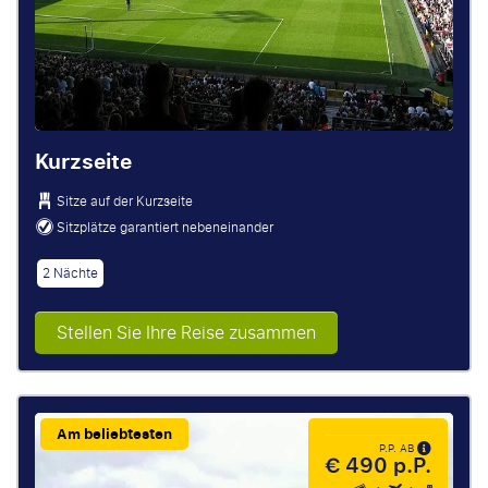
Kurzseite
Sitze auf der Kurzseite
Sitzplätze garantiert nebeneinander
2 Nächte
Stellen Sie Ihre Reise zusammen
Am beliebtesten
P.P. AB
€ 490 p.P.