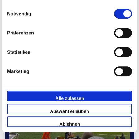
gesammelt haben.
Einwilligungsauswahl
Stellen Sie Ihre Reise zusammen
Notwendig
Präferenzen
Empfohlene Pakete
Statistiken
P.P. AB
€ 561 p.P.
Marketing
Alle zulassen
Auswahl erlauben
Ablehnen