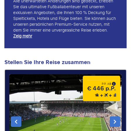
Alle unerwarteten Änderungen sind gedeckt, Erleben
Sie das ultimative Fußballabenteuer mit unseren
exklusiven Angeboten, die Ihnen 100 % Deckung für
Spieltickets, Hotels und Flüge bieten. Sie können auch
unseren persönlichen Premium-Service nutzen, mit
dem Sie immer eine unvergessliche Reise erleben.
Zeig mehr
Stellen Sie Ihre Reise zusammen
P.P. AB
€ 446 p.P.