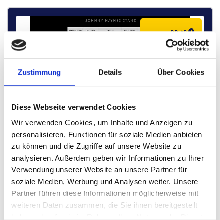
P.P. AB
€ 724 p.P.
Zustimmung
Details
Über Cookies
Diese Webseite verwendet Cookies
Wir verwenden Cookies, um Inhalte und Anzeigen zu
personalisieren, Funktionen für soziale Medien anbieten
zu können und die Zugriffe auf unsere Website zu
analysieren. Außerdem geben wir Informationen zu Ihrer
Verwendung unserer Website an unsere Partner für
The Dugout Hospitality
soziale Medien, Werbung und Analysen weiter. Unsere
Partner führen diese Informationen möglicherweise mit
weiteren Daten zusammen, die Sie ihnen bereitgestellt
2 Nächte
haben oder die sie im Rahmen Ihrer Nutzung der Dienste