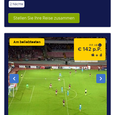
2 Nächte
Stellen Sie Ihre Reise zusammen
Am beliebtesten
P.P. AB
€ 142 p.P.