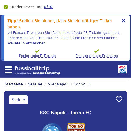
9/10
Kundenbewertung
Tipp! Stellen Sie sicher, dass Sie ein gültiges Ticket
haben.
Mit FussballTrip haben Sie "Papiertickets" oder "E-Tickets" garantiert.
Andere Arten von Eintrittskarten können viele Probleme verursachen.
Weitere Informationen.
Papier- oder E-Tickets
Eine sorgenlose Erfahrung
Startseite
Vereine
SSC Napoli
Torino FC
/
/
/
Serie A
SSC Napoli - Torino FC