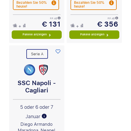
Bezahlen Sie 50%
Bezahlen Sie 50%
heute!
heute!
P.P. AB
P.P. AB
€ 131
€ 356
Pakete anzeigen
Pakete anzeigen
Serie A
SSC Napoli -
Cagliari
5 oder 6 oder 7
Januar
Diego Armando
Maradona, Neapel