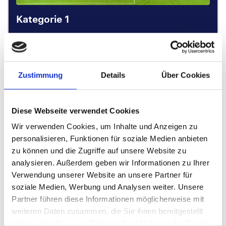
Kategorie 1
Sitz auf der Längsseite
Sitzplätze garantiert nebeneinander
2 Nächte
Zustimmung
Details
Über Cookies
Stellen Sie Ihre Reise zusammen
Diese Webseite verwendet Cookies
Wir verwenden Cookies, um Inhalte und Anzeigen zu
Empfohlene Pakete
personalisieren, Funktionen für soziale Medien anbieten
zu können und die Zugriffe auf unsere Website zu
analysieren. Außerdem geben wir Informationen zu Ihrer
P.P. AB
Verwendung unserer Website an unsere Partner für
€ 169 p.P.
soziale Medien, Werbung und Analysen weiter. Unsere
Partner führen diese Informationen möglicherweise mit
weiteren Daten zusammen, die Sie ihnen bereitgestellt
haben oder die sie im Rahmen Ihrer Nutzung der Dienste