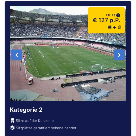
P.P. AB
€ 127 p.P.
Kategorie 2
Sitze auf der Kurzseite
Sitzplätze garantiert nebeneinander