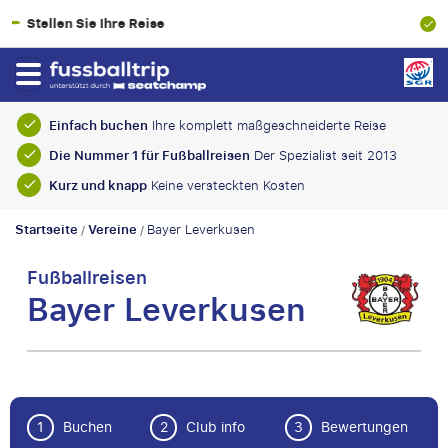
100% Finanzielle Absicherung
Einfach buchen
Ihre komplett maßgeschneiderte Reise
Die Nummer 1 für Fußballreisen
Der Spezialist seit 2013
Kurz und knapp
Keine versteckten Kosten
Startseite
Vereine
Bayer Leverkusen
/
/
Fußballreisen
Bayer Leverkusen
1
Buchen
2
Club info
3
Bewertungen