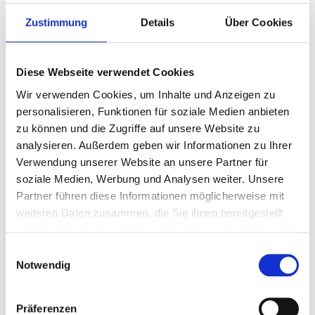
Pakete anzeigen
Zustimmung
Details
Über Cookies
Diese Webseite verwendet Cookies
Bundesliga
Wir verwenden Cookies, um Inhalte und Anzeigen zu
personalisieren, Funktionen für soziale Medien anbieten
zu können und die Zugriffe auf unsere Website zu
analysieren. Außerdem geben wir Informationen zu Ihrer
Verwendung unserer Website an unsere Partner für
soziale Medien, Werbung und Analysen weiter. Unsere
Partner führen diese Informationen möglicherweise mit
Bayer Leverkusen - VfB Stuttgart
weiteren Daten zusammen, die Sie ihnen bereitgestellt
haben oder die sie im Rahmen Ihrer Nutzung der Dienste
31 Oktober oder 1 November
gesammelt haben.
Einwilligungsauswahl
BayArena, Cologne
Notwendig
Bezahlen Sie 50% heute!
Präferenzen