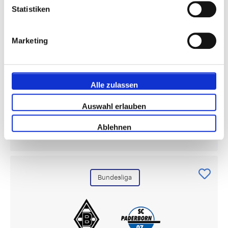
1899 Hoffenheim
Statistiken
17 oder 18 Oktober
Marketing
Borussia Park , Düsseldorf
Bezahlen Sie 50% heute!
€ 187
Alle zulassen
Auswahl erlauben
Pakete anzeigen
Ablehnen
Bundesliga