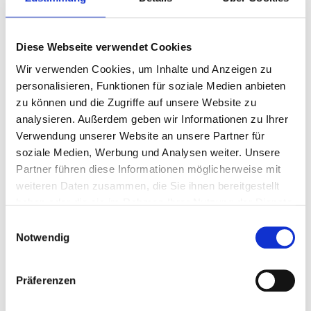
Bestätigtes Datum
Borussia Park , Düsseldorf
Diese Webseite verwendet Cookies
€ 140
Wir verwenden Cookies, um Inhalte und Anzeigen zu
personalisieren, Funktionen für soziale Medien anbieten
zu können und die Zugriffe auf unsere Website zu
Pakete anzeigen
analysieren. Außerdem geben wir Informationen zu Ihrer
Verwendung unserer Website an unsere Partner für
soziale Medien, Werbung und Analysen weiter. Unsere
Partner führen diese Informationen möglicherweise mit
Bundesliga
weiteren Daten zusammen, die Sie ihnen bereitgestellt
haben oder die sie im Rahmen Ihrer Nutzung der Dienste
gesammelt haben.
Einwilligungsauswahl
Notwendig
Präferenzen
Borussia Mönchengladbach - TSG