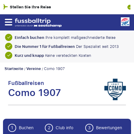
100% Finanzielle Absicherung
Einfach buchen
Ihre komplett maßgeschneiderte Reise
Die Nummer 1 für Fußballreisen
Der Spezialist seit 2013
Kurz und knapp
Keine versteckten Kosten
Startseite
Vereine
Como 1907
/
/
Fußballreisen
Como 1907
1
Buchen
2
Club info
3
Bewertungen