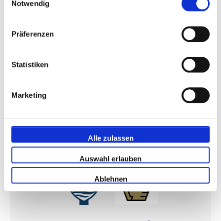
27 oder 28 oder 29 Oktober
Notwendig
Stadio Olimpico Grande Torino, Turin
Bezahlen Sie 50% heute!
Präferenzen
€ 222
Statistiken
Pakete anzeigen
Marketing
Alle zulassen
Serie A
Auswahl erlauben
Ablehnen