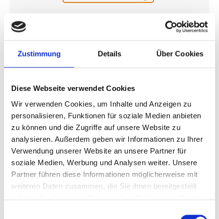
€ 235
Zustimmung
Details
Über Cookies
Pakete anzeigen
Diese Webseite verwendet Cookies
Wir verwenden Cookies, um Inhalte und Anzeigen zu
Serie A
personalisieren, Funktionen für soziale Medien anbieten
zu können und die Zugriffe auf unsere Website zu
analysieren. Außerdem geben wir Informationen zu Ihrer
Verwendung unserer Website an unsere Partner für
soziale Medien, Werbung und Analysen weiter. Unsere
Partner führen diese Informationen möglicherweise mit
weiteren Daten zusammen, die Sie ihnen bereitgestellt
Torino FC - Como 1907
haben oder die sie im Rahmen Ihrer Nutzung der Dienste
gesammelt haben.
Einwilligungsauswahl