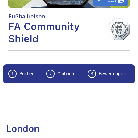
+ 4 Fotos
Fußballreisen
FA Community
Shield
1
Buchen
2
Club info
3
Bewertungen
London