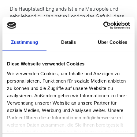
Die Hauptstadt Englands ist eine Metropole und
sehr lebendig. Man hat in London das Gefühl, dass
die Uhr etwas schneller tickt als anderswo. London
ist aber nicht nur schnell, sondern auch typisch
britisch: konservativ und voller Tradition und alter
Zustimmung
Details
Über Cookies
Rituale. Genau diese Kombination gibt der Stadt
einen ganz speziellen Charme. Darüber hinaus ist
London eine Stadt, die einfach alles zu bieten hat,
Diese Webseite verwendet Cookies
was es für einen gelungenen Städtetrip braucht.
Unzählige Museen (zu denen man häufig freien
Wir verwenden Cookies, um Inhalte und Anzeigen zu
Eintritt hat) und Läden, riesige Parks und natürlich
personalisieren, Funktionen für soziale Medien anbieten
viele Restaurants mit Kulinarischem aus aller Herren
zu können und die Zugriffe auf unsere Website zu
Länder sowie zahllose „Clubs” und „Pubs”.
analysieren. Außerdem geben wir Informationen zu Ihrer
Verwendung unserer Website an unsere Partner für
soziale Medien, Werbung und Analysen weiter. Unsere
Partner führen diese Informationen möglicherweise mit
weiteren Daten zusammen, die Sie ihnen bereitgestellt
haben oder die sie im Rahmen Ihrer Nutzung der Dienste