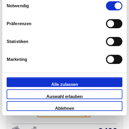
Pakete anzeigen
Notwendig
Präferenzen
La Liga
Statistiken
Marketing
Real Sociedad - Getafe FC
Alle zulassen
Auswahl erlauben
12 oder 13 Dezember
Reale Arena, San Sebastián
Ablehnen
Bezahlen Sie 50% heute!