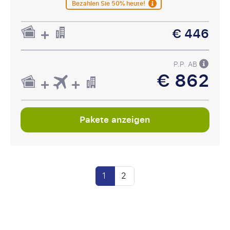
Bezahlen Sie 50% heute!
€ 446
P.P. AB
€ 862
Pakete anzeigen
1
2