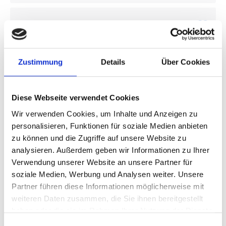
La Liga
Zustimmung
Details
Über Cookies
Diese Webseite verwendet Cookies
RCD Espanyol - Getafe FC
Wir verwenden Cookies, um Inhalte und Anzeigen zu
personalisieren, Funktionen für soziale Medien anbieten
zu können und die Zugriffe auf unsere Website zu
28 oder 29 November
analysieren. Außerdem geben wir Informationen zu Ihrer
RCDE Stadium, Barcelona
Verwendung unserer Website an unsere Partner für
Bezahlen Sie 50% heute!
soziale Medien, Werbung und Analysen weiter. Unsere
Partner führen diese Informationen möglicherweise mit
€ 190
weiteren Daten zusammen, die Sie ihnen bereitgestellt
haben oder die sie im Rahmen Ihrer Nutzung der Dienste
gesammelt haben.
Einwilligungsauswahl